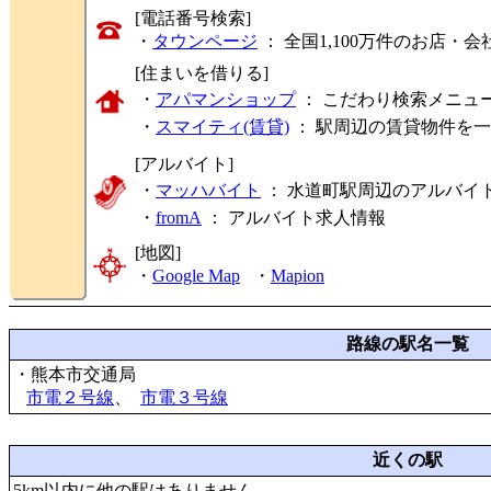
[電話番号検索]
・
タウンページ
： 全国1,100万件のお店
[住まいを借りる]
・
アパマンショップ
： こだわり検索メニュ
・
スマイティ(賃貸)
： 駅周辺の賃貸物件を
[アルバイト]
・
マッハバイト
： 水道町駅周辺のアルバイ
・
fromA
：
アルバイト求人情報
[地図]
・
Google Map
・
Mapion
路線の駅名一覧
・熊本市交通局
市電２号線
、
市電３号線
近くの駅
5km以内に他の駅はありません