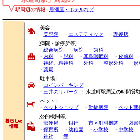
駅周辺の情報
:
居酒屋・ホテルなど
[美容]
・
美容院
・
エステティック
・
理髪店
[病院・診療所等]
・
総合病院
・
病院
・
歯科
・
内科
・
眼科
・
耳鼻咽喉科
・
皮膚科
・
神経、精神科
・
外科
・
整形外科
・
形
・
薬局
[駐車場]
・
コインパーキング
・
三井のリパーク
： 水道町駅周辺の時間貸
[ペット]
・
ペットショップ
・
動物病院
・
ペット葬
[公的機関等]
・
郵便局
・
銀行
・
市区町村機関
・
図書
・
保育所
・
幼稚園
・
小学校
・
中学校
・
神社
・
寺