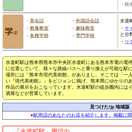
・映画
・
英会話
・
外国語会話
水道
・
教養教室
・
趣味教室
・
ケ
と分
・
各種学校
・
専門学校
・
リ
水道町駅は熊本県熊本市中央区水道町にある熊本市電の電
に位置していて、様々な路線バスへと乗り換えが可能な駅に
場所には「熊本市現代美術館」がありまし。そこでは「一
い『現代美術館』」をビジョンに掲げ、熊本県にゆかりの
作品の展示をおこなっています。水道町駅の徒歩圏内には
酒屋などが営業しています。
見つけた!jp 地域版
●
駅周辺のあなたのお店を紹介します。掲載に
「水道町駅」周辺の