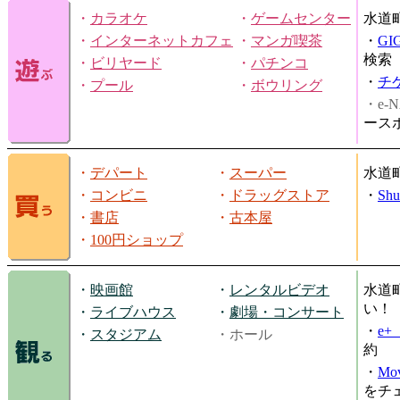
・
カラオケ
・
ゲームセンター
水道
・
インターネットカフェ
・
マンガ喫茶
・
GI
検索
・
ビリヤード
・
パチンコ
・
チ
・
プール
・
ボウリング
・e-N
ース
・
デパート
・
スーパー
水道
・
コンビニ
・
ドラッグストア
・
Shu
・
書店
・
古本屋
・
100円ショップ
・
映画館
・
レンタルビデオ
水道
い！
・
ライブハウス
・
劇場・コンサート
・
e
・
スタジアム
・ホール
約
・
Mov
をチ