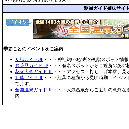
駅街ガイド姉妹サイ
季節ごとのイベントをご案内
初詣ガイド.JP
・・・神社約600か所の初詣スポット情
お花見ガイド.JP
・・・有名スポットからご近所のあの桜
花火大会ガイド.JP
・・・アクセス、打ち上げ本数、見
紅葉ガイド.JP
・・・紅葉の種類から見頃時期、イベン
てます。
全国温泉ガイド.JP
・・・人気温泉からご近所の意外な
内。