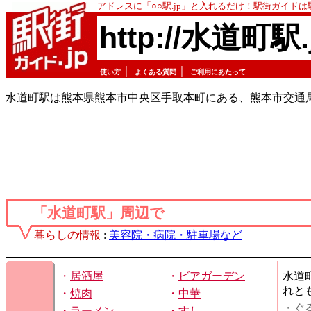
アドレスに「○○駅.jp」と入れるだけ！駅街ガイド
http://水道町駅.
｜
｜
使い方
よくある質問
ご利用にあたって
水道町駅は熊本県熊本市中央区手取本町にある、熊本市交通
「水道町駅」周辺で
暮らしの情報
:
美容院・病院・駐車場など
・
居酒屋
・
ビアガーデン
水道
れと
・
焼肉
・
中華
・ぐ
・
ラーメン
・
すし