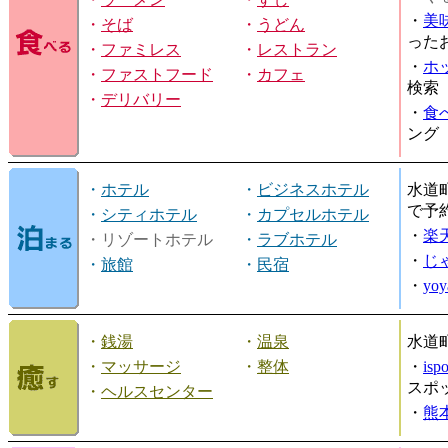
・
美
・
そば
・
うどん
った
・
ファミレス
・
レストラン
・
ホ
・
ファストフード
・
カフェ
検索
・
デリバリー
・
食
ング
・
ホテル
・
ビジネスホテル
水道
で予
・
シティホテル
・
カプセルホテル
・
楽
・リゾートホテル
・
ラブホテル
・
じ
・
旅館
・
民宿
・
yo
・
銭湯
・
温泉
水道
・
マッサージ
・
整体
・
is
スポ
・
ヘルスセンター
・
熊